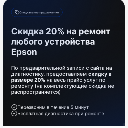
Замена датчиков
550 р
Специальное предложение
Ремонт GPS-модуля
700 р
Скидка 20% на ремонт
Замена разъемов
600 р
любого устройства
Epson
По предварительной записи с сайта на
диагностику, предоставляем
скидку в
размере 20%
на весь прайс услуг по
ремонту (на комплектующие скидка не
распространяется)
Перезвоним в течение 5 минут
Бесплатная диагностика при ремонте