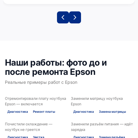
Наши работы: фото до и
после ремонта Epson
Реальные примеры работ с Epson
Отремонтировали плату ноутбука
Заменили матрицу ноутбука
ДО
ПОСЛЕ
ДО
ПОСЛЕ
Epson — включается
Epson
Диагностика
Ремонт платы
Диагностика
Замена матрицы
Почистили охлаждение —
Заменили разъём питания — идёт
ДО
ПОСЛЕ
ДО
ПОСЛЕ
ноутбук не греется
зарядка
Диагностика
Чистка
Диагностика
Замена разъёма